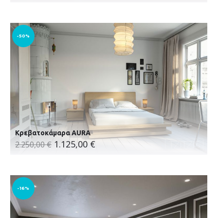
-50%
Κρεβατοκάμαρα AURA
1.125,00
€
2.250,00
€
-16%